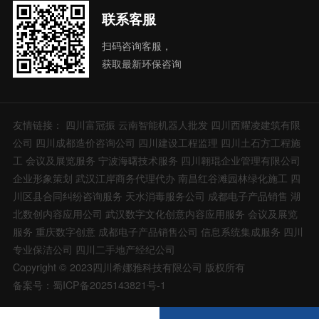
联系客服
扫码咨询客服，
获取最新环保咨询
友情链接：
四川富冠振
云南智能机器人批发
四川西耀凌建筑有限
公司
四川成都造价咨询公司
四川建设工程监理
四川土石方工程施
工
会议及展览服务
宁波海曙技术服务
四川翱琨企业管理有限公司
企业形象策划
武汉江岸商务代理代办
南昌红谷滩园林绿化施工
四
川区县合同纠纷咨询服务
天水消毒服务公司
成都电子产品销售
湖
北数创内容应用公司
武汉数字文化创意内容应用服务
会议及展览
服务
重庆数字创意
成都电子产品销售公司
信息系统集成服务
四川
专业保洁公司
四川二手地产经纪公司
Copyright © 2023四川希娜雅科技有限公司 版权所有
备案号：蜀ICP备2025143821号-1