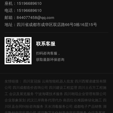
座机：15196689610
电话：15196689610
邮箱：844077458@qq.com
地址：四川省成都市成华区双店路66号3栋16层15号
联系客服
扫码咨询客服，
获取最新环保咨询
友情链接：
四川富冠振
云南智能机器人批发
四川西耀凌建筑有限
公司
四川成都造价咨询公司
四川建设工程监理
四川土石方工程施
工
会议及展览服务
宁波海曙技术服务
四川翱琨企业管理有限公司
企业形象策划
武汉江岸商务代理代办
南昌红谷滩园林绿化施工
四
川区县合同纠纷咨询服务
天水消毒服务公司
成都电子产品销售
湖
北数创内容应用公司
武汉数字文化创意内容应用服务
会议及展览