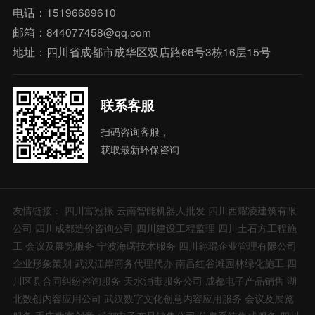
电话：15196689610
邮箱：844077458@qq.com
地址：四川省成都市成华区双店路66号3栋16层15号
联系客服
扫码咨询客服，
获取最新环保咨询
友情链接：
四川富冠振
云南智能机器人批发
四川西耀凌建筑有限
公司
四川成都造价咨询公司
四川建设工程监理
四川土石方工程施
工
会议及展览服务
宁波海曙技术服务
四川翱琨企业管理有限公司
企业形象策划
武汉江岸商务代理代办
南昌红谷滩园林绿化施工
四
川区县合同纠纷咨询服务
天水消毒服务公司
成都电子产品销售
湖
北数创内容应用公司
武汉数字文化创意内容应用服务
会议及展览